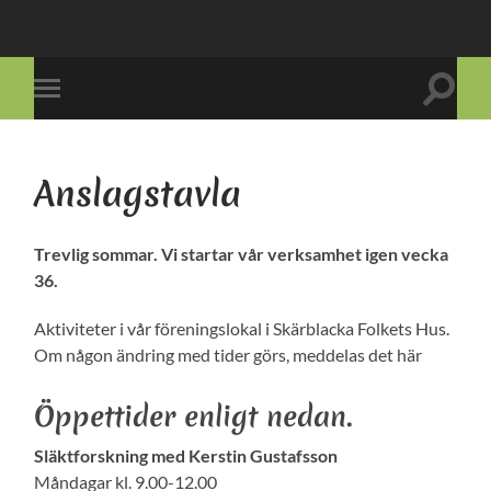
Slå
Slå
på/av
på/av
sökfält
mobilmeny
Anslagstavla
Trevlig sommar. Vi startar vår verksamhet igen vecka
36.
Aktiviteter i vår föreningslokal i Skärblacka Folkets Hus.
Om någon ändring med tider görs, meddelas det här
Öppettider enligt nedan.
Släktforskning med Kerstin Gustafsson
Måndagar kl. 9.00-12.00