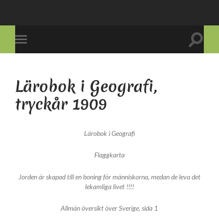
Slå
Slå
på/av
på/av
sökfält
mobilmeny
Lärobok i Geografi,
tryckår 1909
Lärobok i Geografi
Flaggkarta
Jorden är skapad till en boning för människorna, medan de leva det
lekamliga livet !!!!
Allmän översikt över Sverige, sida 1